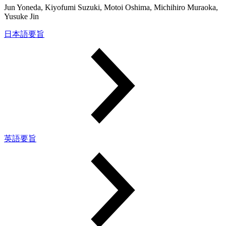
Jun Yoneda, Kiyofumi Suzuki, Motoi Oshima, Michihiro Muraoka,
Yusuke Jin
日本語要旨
英語要旨