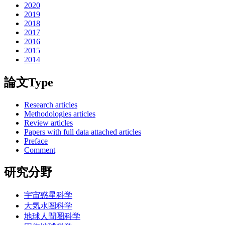
2020
2019
2018
2017
2016
2015
2014
論文Type
Research articles
Methodologies articles
Review articles
Papers with full data attached articles
Preface
Comment
研究分野
宇宙惑星科学
大気水圏科学
地球人間圏科学