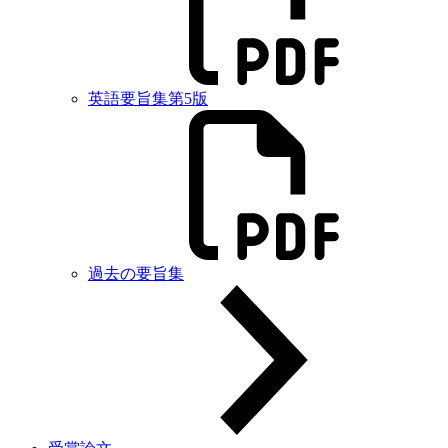
英語要旨集第5版
過去の要旨集