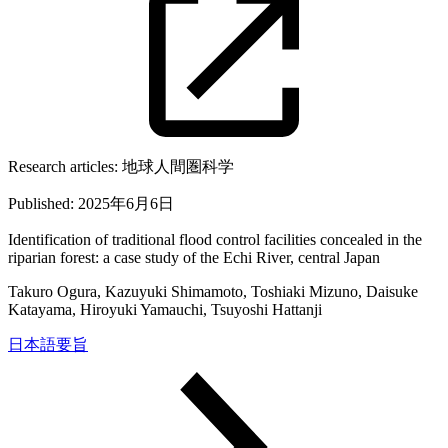
Research articles:
地球人間圏科学
Published:
2025年6月6日
Identification of traditional flood control facilities concealed in the
riparian forest: a case study of the Echi River, central Japan
Takuro Ogura, Kazuyuki Shimamoto, Toshiaki Mizuno, Daisuke
Katayama, Hiroyuki Yamauchi, Tsuyoshi Hattanji
日本語要旨