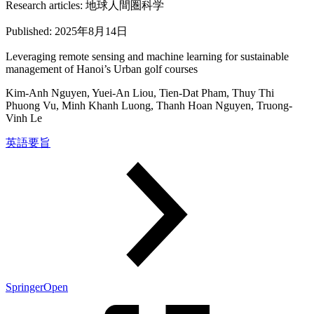
Research articles:
地球人間圏科学
Published:
2025年8月14日
Leveraging remote sensing and machine learning for sustainable
management of Hanoi’s Urban golf courses
Kim-Anh Nguyen, Yuei-An Liou, Tien-Dat Pham, Thuy Thi
Phuong Vu, Minh Khanh Luong, Thanh Hoan Nguyen, Truong-
Vinh Le
英語要旨
SpringerOpen