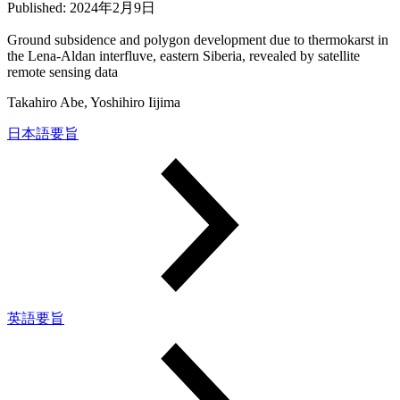
Published:
2024年2月9日
Ground subsidence and polygon development due to thermokarst in
the Lena-Aldan interfluve, eastern Siberia, revealed by satellite
remote sensing data
Takahiro Abe, Yoshihiro Iijima
日本語要旨
英語要旨