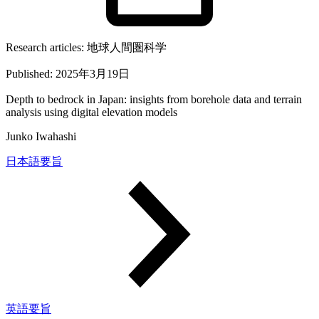
Research articles:
地球人間圏科学
Published:
2025年3月19日
Depth to bedrock in Japan: insights from borehole data and terrain
analysis using digital elevation models
Junko Iwahashi
日本語要旨
英語要旨