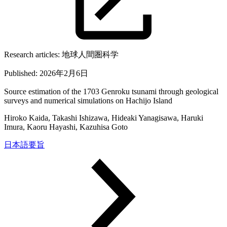
Research articles:
地球人間圏科学
Published:
2026年2月6日
Source estimation of the 1703 Genroku tsunami through geological
surveys and numerical simulations on Hachijo Island
Hiroko Kaida, Takashi Ishizawa, Hideaki Yanagisawa, Haruki
Imura, Kaoru Hayashi, Kazuhisa Goto
日本語要旨