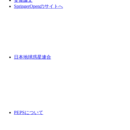
受賞論文
SpringerOpenのサイトへ
日本地球惑星連合
PEPSについて