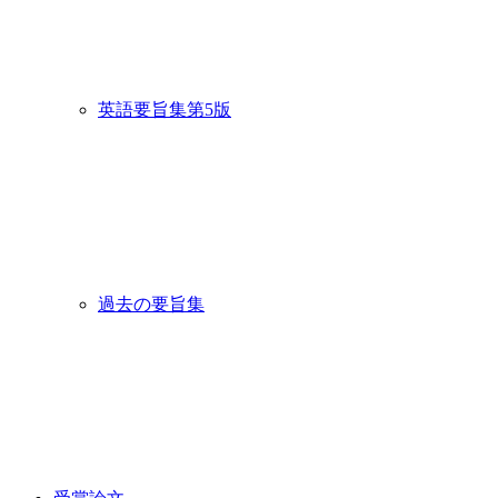
英語要旨集第5版
過去の要旨集