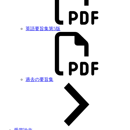
英語要旨集第5版
過去の要旨集