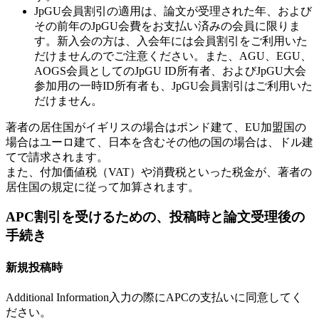
JpGU会員割引の適用は、論文が受理された年、および
その前年のJpGU会費をお支払い済みの会員に限りま
す。新入会の方は、入会年には会員割引をご利用いた
だけませんのでご注意ください。また、AGU、EGU、
AOGS会員としてのJpGU ID所有者、およびJpGU大会
参加用の一時ID所有者も、JpGU会員割引はご利用いた
だけません。
著者の居住国がイギリスの場合はポンド建て、EU加盟国の
場合はユーロ建て、
日本を含む
その他の国の場合は、ドル建
てで請求されます。
また、付加価値税（VAT）や消費税といった税金が、著者の
居住国の規定に従って加算されます。
APC割引を受けるための、投稿時と論文受理後の
手続き
新規投稿時
Additional Information
入力の際にAPCの支払いに同意してく
ださい。