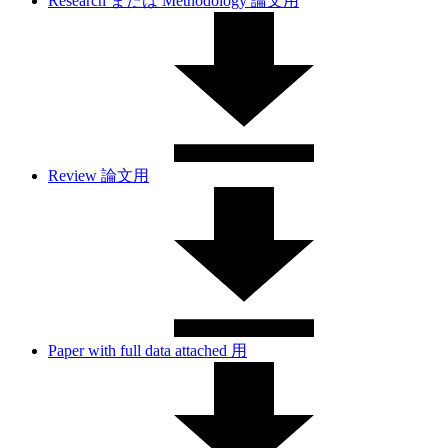
Research または Methodology 論文用
Review 論文用
Paper with full data attached 用