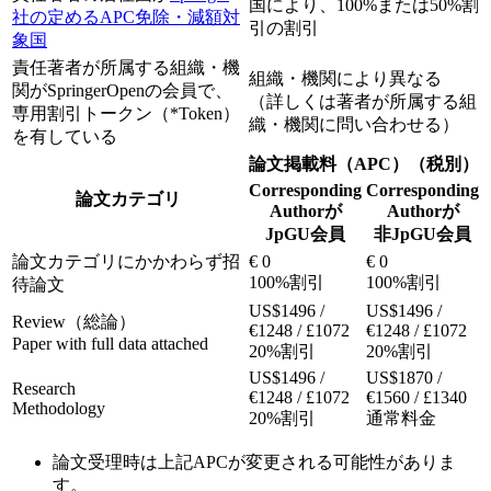
国により、100%または50%割
社の定めるAPC免除・減額対
引の割引
象国
責任著者が所属する組織・機
組織・機関により異なる
関がSpringerOpenの会員で、
（詳しくは著者が所属する組
専用割引トークン（*Token）
織・機関に問い合わせる）
を有している
論文掲載料（APC）（税別）
Corresponding
Corresponding
論文カテゴリ
Authorが
Authorが
JpGU会員
非JpGU会員
論文カテゴリにかかわらず招
€ 0
€ 0
100%割引
100%割引
待論文
US$1496 /
US$1496 /
Review（総論）
€1248 / £1072
€1248 / £1072
Paper with full data attached
20%割引
20%割引
US$1496 /
US$1870 /
Research
€1248 / £1072
€1560 / £1340
Methodology
20%割引
通常料金
論文受理時は上記APCが変更される可能性がありま
す。