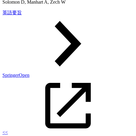
Solomon D, Manhart A, Zech W
英語要旨
SpringerOpen
<<