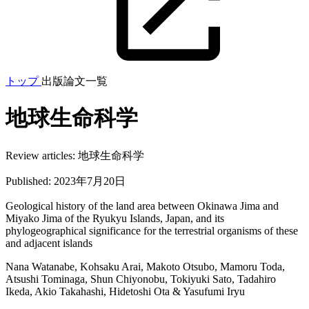
トップ
出版論文一覧
地球生命科学
Review articles:
地球生命科学
Published:
2023年7月20日
Geological history of the land area between Okinawa Jima and
Miyako Jima of the Ryukyu Islands, Japan, and its
phylogeographical significance for the terrestrial organisms of these
and adjacent islands
Nana Watanabe, Kohsaku Arai, Makoto Otsubo, Mamoru Toda,
Atsushi Tominaga, Shun Chiyonobu, Tokiyuki Sato, Tadahiro
Ikeda, Akio Takahashi, Hidetoshi Ota & Yasufumi Iryu