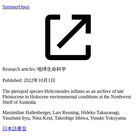
SpringerOpen
Research articles:
地球生命科学
Published:
2022年10月1日
The pteropod species Heliconoides inflatus as an archive of late
Pleistocene to Holocene environmental conditions at the Northwest
Shelf of Australia
Maximilian Hallenberger, Lars Reuning, Hideko Takayanagi,
Yasufumi Iryu, Nina Keul, Takeshige Ishiwa, Yusuke Yokoyama
日本語要旨