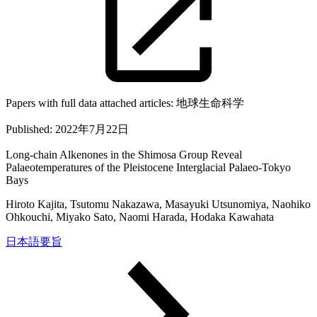
Papers with full data attached articles:
地球生命科学
Published:
2022年7月22日
Long-chain Alkenones in the Shimosa Group Reveal
Palaeotemperatures of the Pleistocene Interglacial Palaeo-Tokyo
Bays
Hiroto Kajita, Tsutomu Nakazawa, Masayuki Utsunomiya, Naohiko
Ohkouchi, Miyako Sato, Naomi Harada, Hodaka Kawahata
日本語要旨