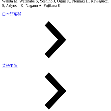
Wakita M, Watanabe S, Yoshino J, Oguri K, Nomaki H, Kawagucci
S, Ariyoshi K, Nagano A, Fujikura K
日本語要旨
英語要旨