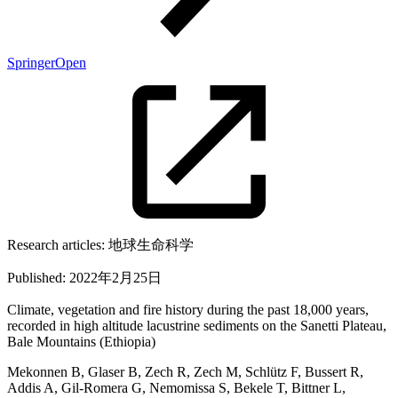
SpringerOpen
Research articles:
地球生命科学
Published:
2022年2月25日
Climate, vegetation and fire history during the past 18,000 years,
recorded in high altitude lacustrine sediments on the Sanetti Plateau,
Bale Mountains (Ethiopia)
Mekonnen B, Glaser B, Zech R, Zech M, Schlütz F, Bussert R,
Addis A, Gil-Romera G, Nemomissa S, Bekele T, Bittner L,