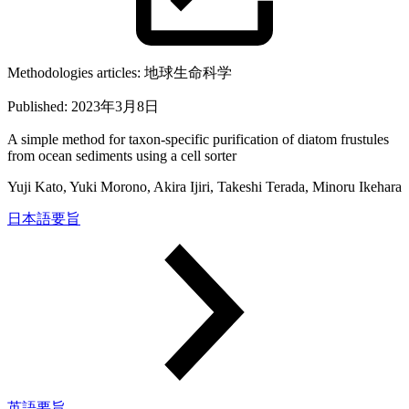
Methodologies articles:
地球生命科学
Published:
2023年3月8日
A simple method for taxon-specific purification of diatom frustules
from ocean sediments using a cell sorter
Yuji Kato, Yuki Morono, Akira Ijiri, Takeshi Terada, Minoru Ikehara
日本語要旨
英語要旨