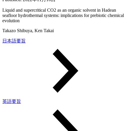
Liquid and supercritical CO2 as an organic solvent in Hadean
seafloor hydrothermal systems: implications for prebiotic chemical
evolution
Takazo Shibuya, Ken Takai
日本語要旨
英語要旨