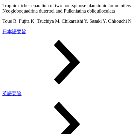
Trophic niche separation of two non-spinose planktonic foraminifers
Neogloboquadrina dutertrei and Pulleniatina obliquiloculata
Toue R, Fujita K, Tsuchiya M, Chikaraishi Y, Sasaki Y, Ohkouchi N
日本語要旨
英語要旨