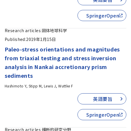
SpringerOpen
Research articles:
固体地球科学
Published:
2019年1月15日
Paleo-stress orientations and magnitudes
from triaxial testing and stress inversion
analysis in Nankai accretionary prism
sediments
Hashimoto Y, Stipp M, Lewis J, Wuttke F
英語要旨
SpringerOpen
Research articles:
横断的研究分野