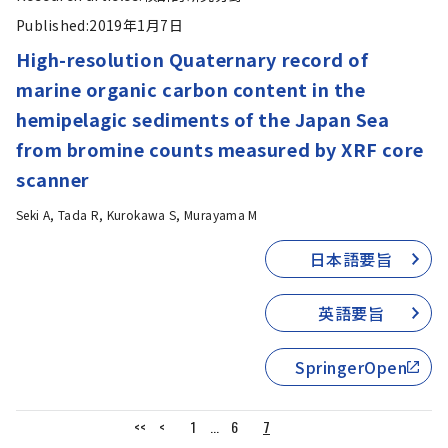
Published:
2019年1月7日
High-resolution Quaternary record of
marine organic carbon content in the
hemipelagic sediments of the Japan Sea
from bromine counts measured by XRF core
scanner
Seki A, Tada R, Kurokawa S, Murayama M
日本語要旨
英語要旨
SpringerOpen
<<
<
1
...
6
7