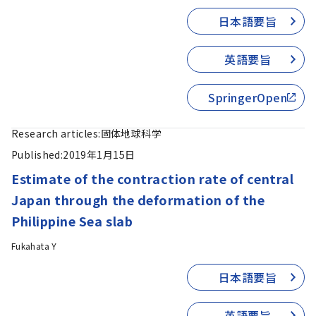
日本語要旨
英語要旨
SpringerOpen
Research articles:
固体地球科学
Published:
2019年1月15日
Estimate of the contraction rate of central
Japan through the deformation of the
Philippine Sea slab
Fukahata Y
日本語要旨
英語要旨