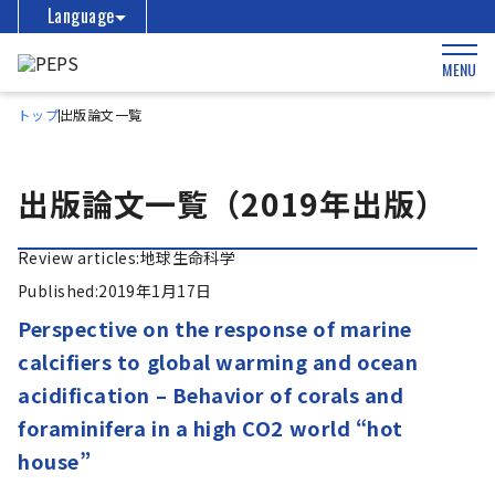
Language
MENU
トップ
出版論文一覧
出版論文一覧（2019年出版）
Review articles:
地球生命科学
Published:
2019年1月17日
Perspective on the response of marine
calcifiers to global warming and ocean
acidification – Behavior of corals and
foraminifera in a high CO2 world “hot
house”