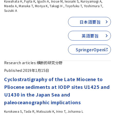
Kawahata H, Fujita K, Iguchi A, Inoue M, Iwasaki S, Kuroyamagi A,
Maeda A, Manaka T, Moriya K, Takagi H , Toyofuku T, Yoshimura T,
Suzuki A
日本語要旨
英語要旨
SpringerOpen
Research articles:
横断的研究分野
Published:
2019年1月15日
Cyclostratigraphy of the Late Miocene to
Pliocene sediments at IODP sites U1425 and
U1430 in the Japan Sea and
paleoceanographic implications
Kurokawa S, Tada R, Matsuzaki K, Irino T, Johanna L