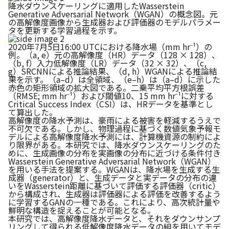
降水ダウンスケーリングに適用したWasserstein
Generative Adversarial Network（WGAN）の概念図。元
の高解像度画像から生成器および評価器のモデルパラメー
タを更新する学習過程を示す。
2020年7月5日16:00 UTCにおける降水場（mm hr⁻¹）の
例。（a, e）元の高解像度（HR）データ（128 × 128）、
（b, f）入力低解像度（LR）データ（32 × 32）、（c,
g）SRCNNによる推論結果、（d, h）WGANによる推論結
果を示す。（a–d）は全領域、（e–h）は（a–d）に示した
赤色の矩形領域の拡大図である。二乗平均平方根誤差
（RMSE; mm hr⁻¹）および閾値10、15 mm hr⁻¹に対する
Critical Success Index（CSI）は、HRデータを基準とし
て算出した。
高解像度の降水予測は、豪雨による被害を軽減するうえで
不可欠である。しかし、物理過程に基づく数値気象予報モ
デルによる高解像度降水予測には、計算機資源の制約によ
り限界がある。本研究では、降水ダウンスケーリングのた
めに、生成画像の分布を実画像の分布に近づける条件付き
Wasserstein Generative Adversarial Network（WGAN）
を用いる手法を提案する。WGANは、降水場を生成する生
成器（generator）と、生成データと実データの分布の違
いをWasserstein距離に基づいて評価する評価器（critic）
から構成され、生成器は評価器による評価を改善するよう
に学習するGANの一種である。これにより、高次統計量や
鮮明な構造を捉えることが可能となる。
本研究では、高解像度降水データと、それをダウンサンプ
リングして得られる低解像度降水データの組を用いてモデ