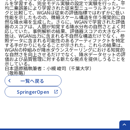
ルを学習する、完全モデル実験の設定で実験を行った。平
均二乗誤差により学習された従来型ニューラルネットワー
クと比較して、WGANは従来の評価指標ではわずかに低い
性能を示したものの、微細スケール構造を伴う視覚的に自
然な降水場を生成した。さらに、WGANで学習された評価
器のスコアは、人間が知覚する降水分布の自然さとよく対
応していた。事例解析の結果、評価器スコアの大きな不一
致は、WGAN出力に含まれる不自然な構造だけでなく、参
照データに含まれる可能性のあるアーティファクトを特定
する手がかりにもなることが示された。これらの結果は、
WGANの枠組みが降水ダウンスケーリングにおける知覚的
な自然さを向上させるだけでなく、降水データセットの評
価および品質管理に対する新たな視点を提供しうることを
示している。
日本語原稿執筆者：小槻 峻司（千葉大学）
（敬称略）
一覧へ戻る
SpringerOpen
PAG