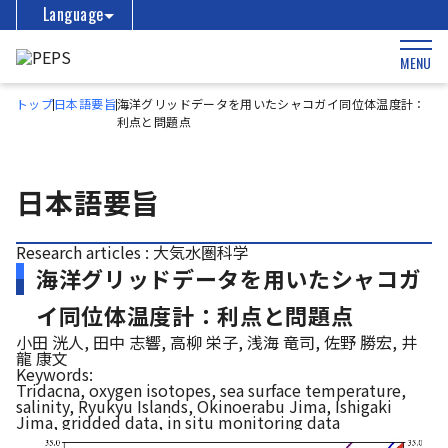
Language
MENU
トップ
日本語要旨
海洋グリッドデータを用いたシャコガイ同位体温度計：
利点と問題点
日本語要旨
Research articles : 大気水圏科学
海洋グリッドデータを用いたシャコガ
イ同位体温度計：利点と問題点
小田 洸人, 田中 志響, 高柳 栄子, 浅海 竜司, 佐野 勝宏, 井
龍 康文
Keywords:
Tridacna, oxygen isotopes, sea surface temperature,
salinity, Ryukyu Islands, Okinoerabu Jima, Ishigaki
Jima, gridded data, in situ monitoring data