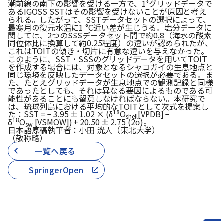
潮前線の南下の影響を受ける一方で、1°グリッドデータで
あるIGOSS SSTはその影響を受けないことが原因と考え
られる。したがって、SSTデータセットの選択によって、
最寒月の復元水温に1 °C近い差が生じうる。塩分データに
関しては、2つのSSSデータセット間で約0.8（海水の酸素
同位体比に換算して約0.25程度）の違いが認められたが、
これはTOITの傾き・切片に有意な違いを与えなかった。
このように、SST・SSSのグリッドデータを用いてTOIT
を作成する場合には、対象となるシャコガイの生息地点と
同じ環境を反映したデータセットの選択が必要である。ま
た、たとえグリッドデータが生息地点での観測記録と同様
であったとしても、それは異なる要因によるものである可
能性があることにも留意しなければならない。本研究で
は、琉球列島における平均的なTOITとして次式を提案し
18
た：SST = − 3.95 ± 1.02 × (δ
O
[VPDB] −
shell
18
δ
O
[VSMOW]) + 20.50 ± 2.75 (2σ)。
sw
日本語原稿執筆者：小田 洸人（東北大学）
（敬称略）
一覧へ戻る
SpringerOpen