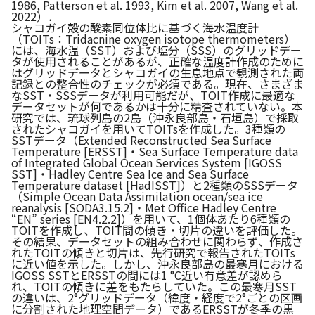
1986, Patterson et al. 1993, Kim et al. 2007, Wang et al.
2022）．
シャコガイ殻の酸素同位体比に基づく海水温度計
（TOITs：Tridacnine oxygen isotope thermometers）
には、海水温（SST）および塩分（SSS）のグリッドデー
タが使用されることがあるが、正確な温度計作成のために
はグリッドデータとシャコガイの生息地点で観測された両
記録との整合性のチェックが必須である。現在、さまざま
なSST・SSSデータが利用可能だが、TOIT作成に最適な
データセットが何であるかは十分に精査されていない。本
研究では、琉球列島の2島（沖永良部島・石垣島）で採取
されたシャコガイを用いてTOITsを作成した。3種類の
SSTデータ（Extended Reconstructed Sea Surface
Temperature [ERSST]・Sea Surface Temperature data
of Integrated Global Ocean Services System [IGOSS
SST]・Hadley Centre Sea Ice and Sea Surface
Temperature dataset [HadISST]）と2種類のSSSデータ
（Simple Ocean Data Assimilation ocean/sea ice
reanalysis [SODA3.15.2]・Met Office Hadley Centre
“EN” series [EN4.2.2]）を用いて、1個体あたり6種類の
TOITを作成し、TOIT間の傾き・切片の違いを評価した。
その結果、データセットの組み合わせに関わらず、作成さ
れたTOITの傾きと切片は、先行研究で報告されたTOITs
に近い値を示した。しかし、沖永良部島の最寒月における
IGOSS SSTとERSSTの間には1 °C近い有意差が認めら
れ、TOITの傾きに差をもたらしていた。この最寒月SST
の違いは、2°グリッドデータ（緯度・経度で2°ごとの区画
に分割された地理空間データ）であるERSSTが冬季の黒