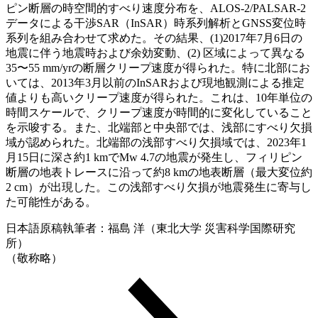
ピン断層の時空間的すべり速度分布を、ALOS-2/PALSAR-2
データによる干渉SAR（InSAR）時系列解析とGNSS変位時
系列を組み合わせて求めた。その結果、(1)2017年7月6日の
地震に伴う地震時および余効変動、(2) 区域によって異なる
35〜55 mm/yrの断層クリープ速度が得られた。特に北部にお
いては、2013年3月以前のInSARおよび現地観測による推定
値よりも高いクリープ速度が得られた。これは、10年単位の
時間スケールで、クリープ速度が時間的に変化していること
を示唆する。また、北端部と中央部では、浅部にすべり欠損
域が認められた。北端部の浅部すべり欠損域では、2023年1
月15日に深さ約1 kmでMw 4.7の地震が発生し、フィリピン
断層の地表トレースに沿って約8 kmの地表断層（最大変位約
2 cm）が出現した。この浅部すべり欠損が地震発生に寄与し
た可能性がある。
日本語原稿執筆者：福島 洋（東北大学 災害科学国際研究
所）
（敬称略）