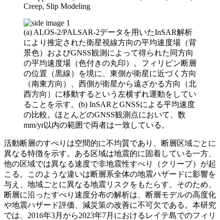
Creep, Slip Modeling
(a) ALOS-2/PALSAR-2データを用いたInSAR解析
により推定された衛星視線方向の平均速度場（背
景色）およびGNSS観測によって得られた同方向
の平均速度場（色付きの丸印）。フィリピン断層
の位置（黒線）を境に、東側が衛星に近づく方向
（南東方向）、西側が衛星から遠ざかる方向（北
西方向）に移動するという左横ずれ運動をしてい
ることを示す。(b) InSARとGNSSによる平均速度
の比較。ほとんどのGNSS観測点において、数
mm/yr以内の範囲で両者は一致している。
活動断層のすべりは空間的に不均質であり、断層区域ごとに
異なる特徴を示す。ある区域は地震的に固着している一方、
他の区域では異なる速度で非地震性すべり（クリープ）が起
こる。このような違いは断層系全体の地震ハザードに影響を
与え、地域ごとに異なる地震リスクをもたらす。そのため、
断層に沿ったすべり速度分布の解析は、断層モデルの高度化
や地震ハザード評価、減災策の改善に不可欠である。本研究
では、2016年3月から2023年7月におけるレイテ島でのフィリ