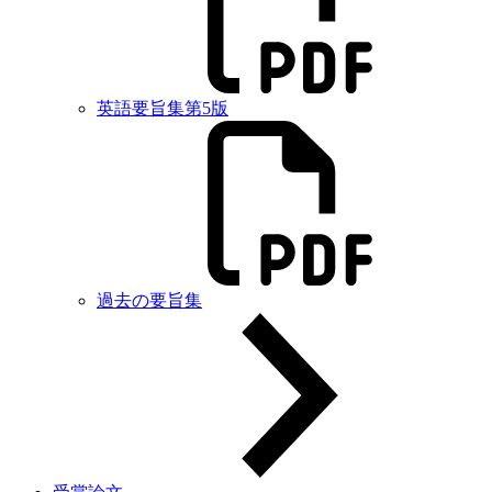
英語要旨集第5版
過去の要旨集