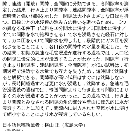
隙，連結（開放）間隙，全間隙に分類できる。各間隙率を測
定した結果，行き止まり間隙率，連結間隙率，全間隙率が浮
遊時間と強い相関を示した。間隙は大小さまざまな口径を持
つ。口径ごとの水浸透の進み方の違いを調べるために，3つ
の異なる条件下（試料を10分間水に浸す／3日間水に浸す／
全ての間隙を水で飽和させる）で水を浸透させた軽石に対し
て，ガス圧をかけて間隙水を押し出し，段階的にガス圧を変
化させることにより，各口径の間隙中の水量を測定した。そ
の結果，初期の急速な毛管浸透が進行する過程では，大口径
の間隙に優先的に水が浸透することがわかった。間隙率（行
き止まり間隙率，連結間隙率，全間隙率）が低い試料は，初
期過程で浸透する水量でも浮力を失うため，短時間で沈降す
ると解釈できる。間隙率が高い試料はすぐには沈降しない
が，長時間経過すれば更に水が浸透し，沈降する。急速な毛
管浸透後の過程では，輸送間隙よりも行き止まり間隙により
多くの水が浸透することがわかった。この過程では，行き止
まり間隙とみなされる間隙の角の部分や壁面に優先的に水が
浸透することに加えて，間隙内に封入された空気が水に溶け
て縮小することにより水が浸透しているらしい。
日本語原稿執筆者：横山 正（広島大学）