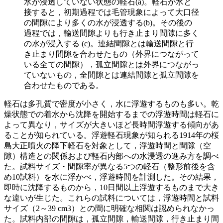
水が浸透していない状態の軽石(a)。軽石が水と
接すると，初期過程では毛管現象によって大口径
の間隙により多くの水が浸透する(b)。その後の
過程では，輸送間隙よりも行き止まり間隙に多く
の水が浸入する (c)。連結間隙とは輸送間隙と行
き止まり間隙を合わせたもの（外界につながって
いる全ての間隙），孤立間隙とは外界につながっ
ていないもの，全間隙とは連結間隙と孤立間隙を
合わせたものである。
軽石は多孔質で密度が小さく，水に浮遊するものも多い。乾
燥状態での着水から沈降を開始するまでの浮遊時間は軽石に
よって異なり，サイズが大きいほど長時間浮遊する傾向があ
ることが知られている。浮遊軽石現象が知られる1914年の桜
島大正噴火の降下軽石を対象として，浮遊時間と間隙（空
隙）構造との関係および軽石内部への水浸透の進み方を調べ
た。試料サイズ・間隙率が異なる5つの軽石（整形前後を含
め10試料）を水に浮かべ，浮遊時間を計測した。その結果，
即時に沈降するものから，10日間以上浮遊するものまで大き
な違いが生じた。これらの試料については，浮遊時間と試料
サイズ（2～39 cm3）との間に明確な相関は認められなかっ
た。試料内部の間隙は，孤立間隙，輸送間隙，行き止まり間