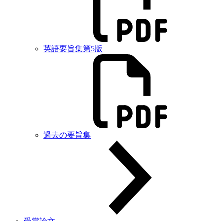
英語要旨集第5版
過去の要旨集