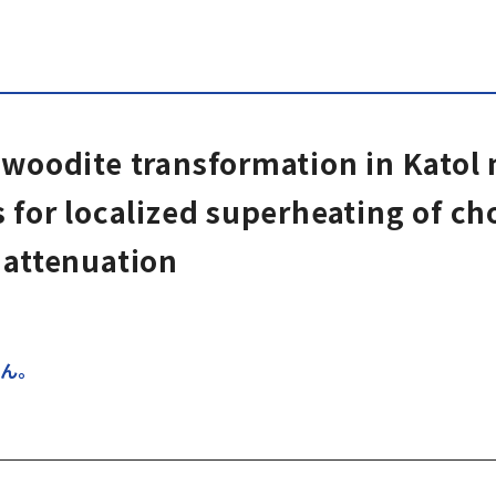
gwoodite transformation in Katol 
 for localized superheating of ch
 attenuation
ん。