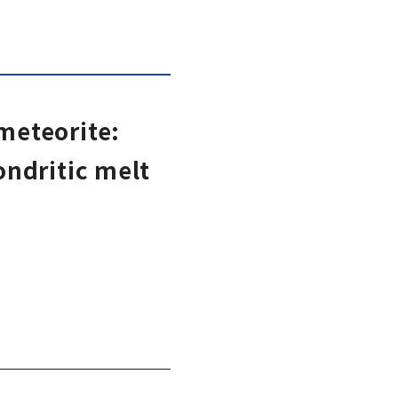
meteorite:
ondritic melt