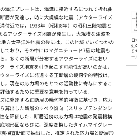
の海洋プレートは，海溝に接近するにつれて折れ曲
断層が発達し，時に大規模な地震（アウターライズ
溝付近では，1933年（昭和8年）の昭和三陸地震と
えるアウターライズ地震が発生し，大規模な津波を
日
東北地方太平洋沖地震の後には，この地域でいくつかの
近
しており，その中にはマグニチュード7級の地震も
り
ー
ら，多くの断層が分布するアウターライズにおい
ターライズ地震を引き起こす可能性が高いのかは，
ウターライズに発達する正断層の幾何学的特徴は，
し，現在の応力場のもとでの活動性に寄与にするこ
評価するために重要な意味を持っている．
ズに発達する正断層の幾何学的特徴に基づき，応力
ら算出した断層のすべり傾向（スリップテンダンシ
性を評価した．断層近傍の応力場は地震の発震機構
底地形図ならびに，深度変換したタイムマイグレー
地震探査断面で抽出した．推定された応力場と断層形