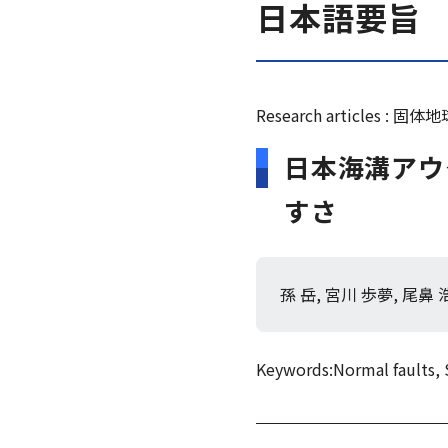
日本語要旨
Research articles : 固
日本海溝アウ
すさ
孫 岳, 宮川 歩夢, 尾鼻 浩一
Keywords:
Normal faults, 