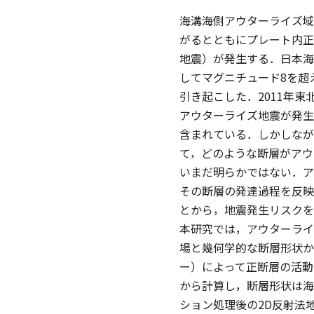
海溝海側アウターライズ域
がるとともにプレート内正
地震）が発生する．日本海
してマグニチュード8を超
引き起こした．2011年
アウターライズ地震が発生
含まれている．しかしなが
て，どのような断層がアウ
いまだ明らかではない．ア
その断層の発達過程を反映
とから，地震発生リスクを
本研究では，アウターライ
場と幾何学的な断層形状か
ー）によって正断層の活動
から計算し，断層形状は海
ション処理後の2D反射法