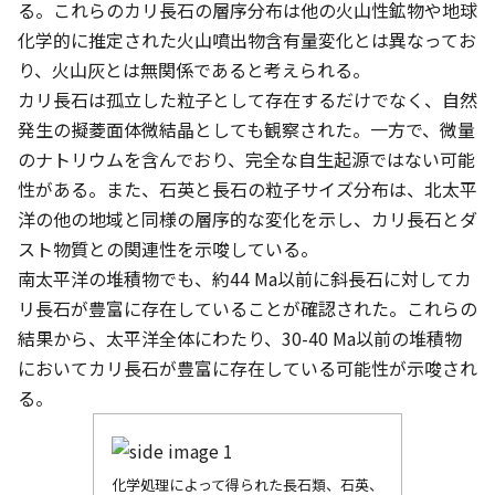
る。これらのカリ長石の層序分布は他の火山性鉱物や地球
化学的に推定された火山噴出物含有量変化とは異なってお
り、火山灰とは無関係であると考えられる。
カリ長石は孤立した粒子として存在するだけでなく、自然
発生の擬菱面体微結晶としても観察された。一方で、微量
のナトリウムを含んでおり、完全な自生起源ではない可能
性がある。また、石英と長石の粒子サイズ分布は、北太平
洋の他の地域と同様の層序的な変化を示し、カリ長石とダ
スト物質との関連性を示唆している。
南太平洋の堆積物でも、約44 Ma以前に斜長石に対してカ
リ長石が豊富に存在していることが確認された。これらの
結果から、太平洋全体にわたり、30-40 Ma以前の堆積物
においてカリ長石が豊富に存在している可能性が示唆され
る。
化学処理によって得られた長石類、石英、