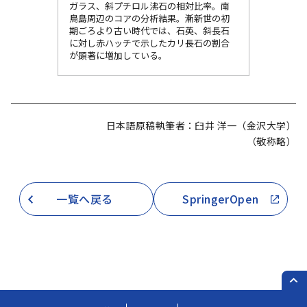
ガラス、斜プチロル沸石の相対比率。南
鳥島周辺のコアの分析結果。漸新世の初
期ごろより古い時代では、石英、斜長石
に対し赤ハッチで示したカリ長石の割合
が顕著に増加している。
日本語原稿執筆者：臼井 洋一（金沢大学）
（敬称略）
一覧へ戻る
SpringerOpen
PAG