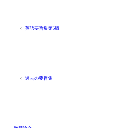
英語要旨集第5版
過去の要旨集