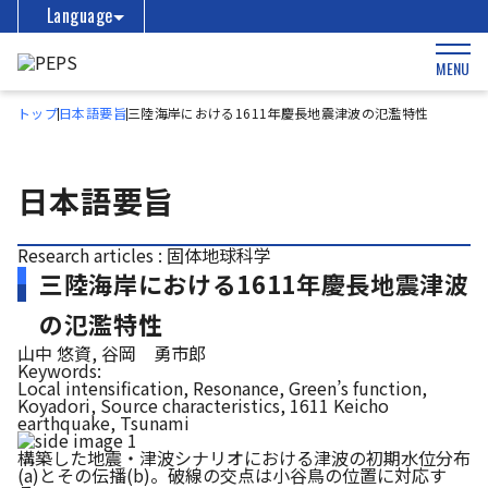
Language
MENU
トップ
日本語要旨
三陸海岸における1611年慶長地震津波の氾濫特性
日本語要旨
Research articles : 固体地球科学
三陸海岸における1611年慶長地震津波
の氾濫特性
山中 悠資, 谷岡 勇市郎
Keywords:
Local intensification, Resonance, Green’s function,
Koyadori, Source characteristics, 1611 Keicho
earthquake, Tsunami
構築した地震・津波シナリオにおける津波の初期水位分布
(a)とその伝播(b)。破線の交点は小谷鳥の位置に対応す