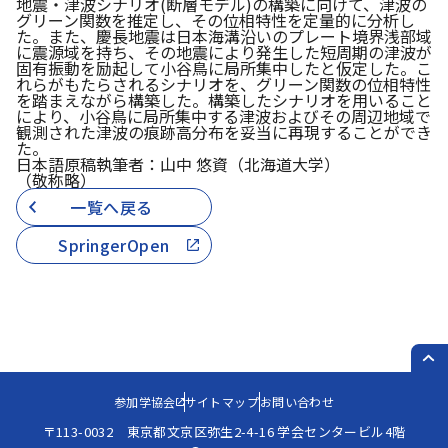
地震・津波シナリオ(断層モデル)の構築に向けて、津波の
グリーン関数を推定し、その位相特性を定量的に分析し
た。また、慶長地震は日本海溝沿いのプレート境界浅部域
に震源域を持ち、その地震により発生した短周期の津波が
固有振動を励起して小谷鳥に局所集中したと仮定した。こ
れらがもたらされるシナリオを、グリーン関数の位相特性
を踏まえながら構築した。構築したシナリオを用いること
により、小谷鳥に局所集中する津波およびその周辺地域で
観測された津波の痕跡高分布を妥当に再現することができ
た。
日本語原稿執筆者：山中 悠資（北海道大学）
（敬称略）
一覧へ戻る
SpringerOpen
PAG
参加学協会
サイトマップ
お問い合わせ
〒113-0032 東京都文京区弥生2-4-16 学会センタービル4階