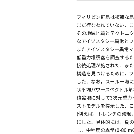
フィリピン群島は複雑な島
まだ行なわれていない．こ
その地域地質とテクトニク
なアイソスタシー異常とフ
またアイソスタシー異常マ
低重力堆積盆を調査するた
接続処理が施された．また
構造を見つけるために，フ
した．なお，スールー海に
状平均パワースペクトル解
積盆地に対して3次元重力
ストモデルを提示した．こ
(例えば，トレンチの発現
にした．具体的には，負のア
し，中程度の異常(0-80 m