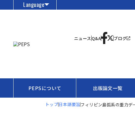
Language
ニュース
Q&A
ブログ
PEPSについて
出版論文一覧
トップ
日本語要旨
フィリピン島弧系の重力デ