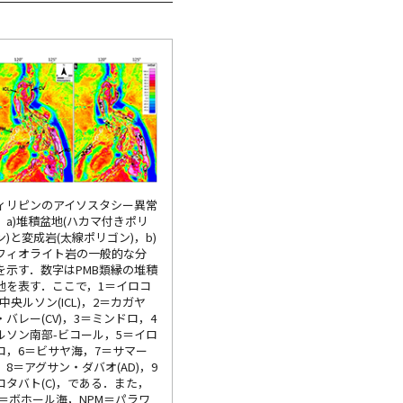
ィリピンのアイソスタシー異常
．a)堆積盆地(ハカマ付きポリ
ン)と変成岩(太線ポリゴン)，b)
フィオライト岩の一般的な分
を示す．数字はPMB類縁の堆積
地を表す．ここで，1＝イロコ
-中央ルソン(ICL)，2＝カガヤ
・バレー(CV)，3＝ミンドロ，4
ルソン南部-ビコール，5＝イロ
ロ，6＝ビサヤ海，7＝サマー
，8＝アグサン・ダバオ(AD)，9
コタバト(C)，である．また，
S＝ボホール海，NPM＝パラワ