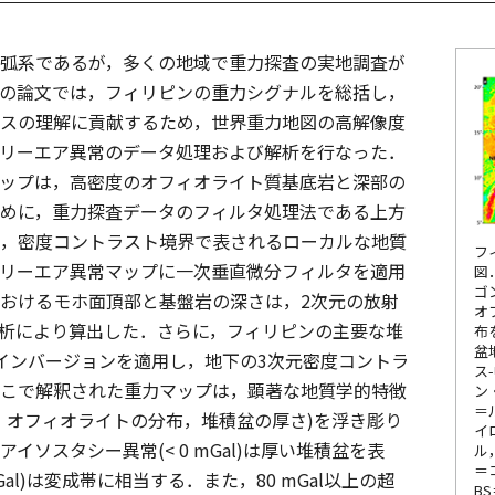
弧系であるが，多くの地域で重力探査の実地調査が
の論文では，フィリピンの重力シグナルを総括し，
スの理解に貢献するため，世界重力地図の高解像度
リーエア異常のデータ処理および解析を行なった．
ップは，高密度のオフィオライト質基底岩と深部の
めに，重力探査データのフィルタ処理法である上方
，密度コントラスト境界で表されるローカルな地質
フ
リーエア異常マップに一次垂直微分フィルタを適用
図
ゴ
おけるモホ面頂部と基盤岩の深さは，2次元の放射
オ
析により算出した．さらに，フィリピンの主要な堆
布
盆
インバージョンを適用し，地下の3次元密度コントラ
ス
こで解釈された重力マップは，顕著な地質学的特徴
ン
＝
，オフィオライトの分布，堆積盆の厚さ)を浮き彫り
イ
イソスタシー異常(< 0 mGal)は厚い堆積盆を表
ル
＝
Gal)は変成帯に相当する．また，80 mGal以上の超
B