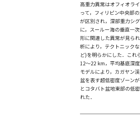
高重力異常はオフィオライ
って，フィリピン中央部の大陸性(
が区別され，深部重力シグ
に，スールー海の垂直一次
形に関連した異常が見られ
析により，テクトニックな
ど)を明らかにした．これ
12〜22 km，平均基底深
モデルにより，カガヤン渓谷
盆を表す超低密度ゾーンが
とコタバト盆地東部の低密度
れた．