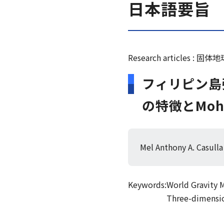
日本語要旨
Research articles : 固
フィリピン島
の特徴とMo
Mel Anthony A. Cas
Keywords:
World Gravity 
Three-dimensio