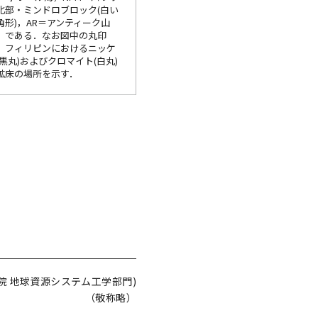
北部・ミンドロブロック(白い
角形)，AR＝アンティーク山
，である．なお図中の丸印
，フィリピンにおけるニッケ
(黒丸)およびクロマイト(白丸)
鉱床の場所を示す．
院 地球資源システム工学部門)
（敬称略）