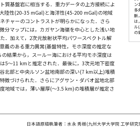
ト質基盤岩に相当する．重力データの上方接続によ
ン
多
20-35 mGal)と海洋性(45-200 mGal)の地域
脈
ネチャーのコントラストが明らかになった．さら
は
ル
微分マップには，カガヤン海嶺を中心とした浅い地
の
た．加えて，2次元放射状平均パワースペクトル解
意義のある重力異常(基盤特性，モホ深度の推定な
らの結果から，スールー海における平均モホ深度は
度は5〜11 kmと推定された．最後に，3次元地下密度
北部と中央ルソン盆地南部の深い(7 km以上)堆積
特徴づけられた．さらにアグサン・ダバオ盆地北部
地域では，薄い層厚(〜3.5 km)の堆積層が推定さ
日本語原稿執筆者：水永 秀樹(九州大学大学院 工学研究