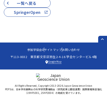
一覧へ戻る
SpringerOpen
PAG
参加学協会
サイトマップ
お問い合わせ
〒113-0032 東京都文京区弥生2-4-16 学会センタービル4階
Google Map
All Rights Reserved, Copyright 2013-2026 Japan Geoscience Union
PEPSは、日本学術振興会の科学研究費補助金（研究成果公開促進費）国際情報発信強化
（19HP1001, 25HP2004）の助成を受けています。