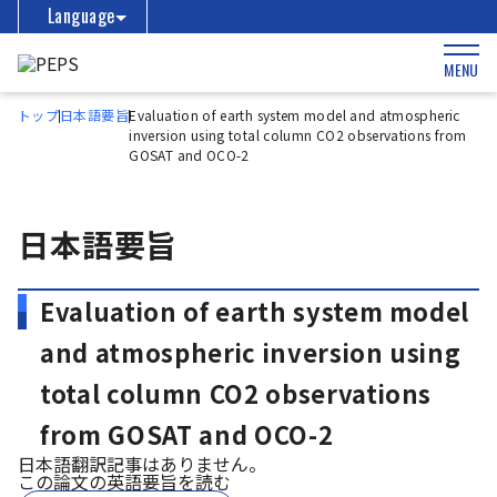
Language
MENU
トップ
日本語要旨
Evaluation of earth system model and atmospheric
inversion using total column CO2 observations from
GOSAT and OCO-2
日本語要旨
Evaluation of earth system model
and atmospheric inversion using
total column CO2 observations
from GOSAT and OCO-2
日本語翻訳記事はありません。
この論文の英語要旨を読む