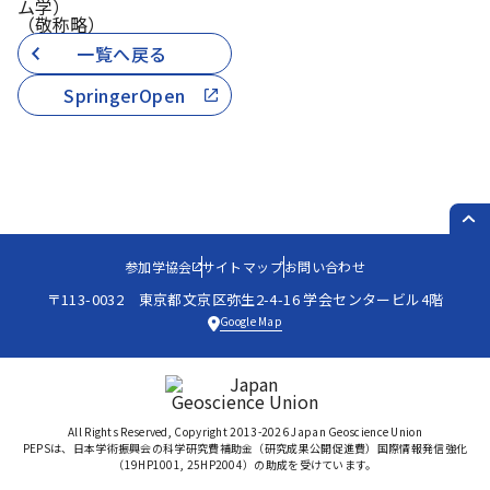
ム学）
（敬称略）
一覧へ戻る
SpringerOpen
PAG
参加学協会
サイトマップ
お問い合わせ
〒113-0032 東京都文京区弥生2-4-16 学会センタービル4階
Google Map
All Rights Reserved, Copyright 2013-2026 Japan Geoscience Union
PEPSは、日本学術振興会の科学研究費補助金（研究成果公開促進費）国際情報発信強化
（19HP1001, 25HP2004）の助成を受けています。