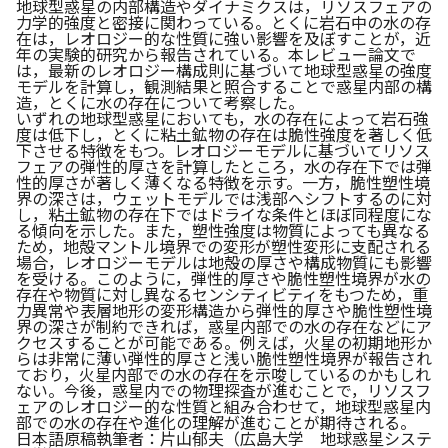
地球型惑星の内部構造やダイナミクスは，リソスフェアの
力学的強度と密接に関わっている。とくに岩石中の水の存
在は，レオロジー的な性質に強い影響を及ぼすことが，近
年の実験的研究から報告されている。本レビュー論文で
は，最新のレオロジー構成則に基づいて地球型惑星の強度
モデルを計算し，観測結果と照合することで惑星内部の構
造，とくに水の存在について考察した。
いずれの地球型惑星においても，水の存在によって岩石強
度は低下し，とくに粘土鉱物の存在は脆性強度を著しく低
下させる特徴をもつ。レオロジーモデルに基づいてリソス
フェアの弾性的厚さを計算したところ，水の存在下では弾
性的厚さが著しく薄くなる特徴を示す。一方，脆性塑性境
界の深さは，ウェットモデルでは浅部へシフトするのに対
し，粘土鉱物の存在下ではドライな条件とほぼ同程度にな
る傾向を示した。また，塑性強度は物質によっても異なる
ため，地殻マントル境界での変形が塑性変形に支配される
場合，レオロジーモデルは地殻の厚さや構成物質にも影響
を受ける。このように，弾性的厚さや脆性塑性境界が水の
存在や物質に対し異なるセンシティビティをもつため，重
力異常や表層地形の変形構造から弾性的厚さや脆性塑性境
界の深さが制約できれば，惑星内部での水の存在などにア
クセスすることが可能である。例えば，火星の初期地形か
らは非常に薄い弾性的厚さと浅い脆性塑性境界が報告され
ており，火星内部での水の存在を示唆しているのかもしれ
ない。今後，惑星内での物理探査が進むことで，リソスフ
ェアのレオロジー的な性質と組み合わせて，地球型惑星内
部での水の存在や進化の理解が進むことが期待される。
日本語原稿執筆者：片山郁夫（広島大学 地球惑星システ