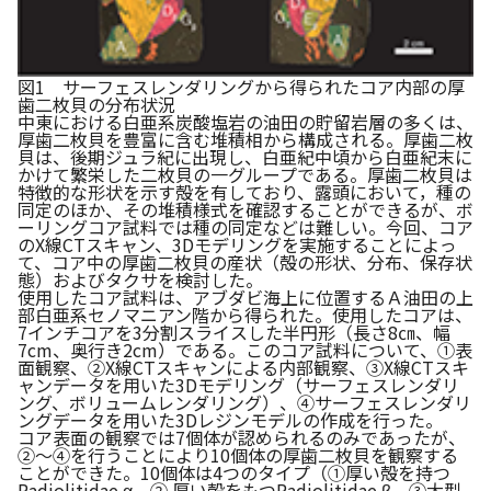
図1 サーフェスレンダリングから得られたコア内部の厚
歯二枚貝の分布状況
中東における白亜系炭酸塩岩の油田の貯留岩層の多くは、
厚歯二枚貝を豊富に含む堆積相から構成される。厚歯二枚
貝は、後期ジュラ紀に出現し、白亜紀中頃から白亜紀末に
かけて繁栄した二枚貝の一グループである。厚歯二枚貝は
特徴的な形状を示す殻を有しており、露頭において，種の
同定のほか、その堆積様式を確認することができるが、ボ
ーリングコア試料では種の同定などは難しい。今回、コア
のX線CTスキャン、3Dモデリングを実施することによっ
て、コア中の厚歯二枚貝の産状（殻の形状、分布、保存状
態）およびタクサを検討した。
使用したコア試料は、アブダビ海上に位置するＡ油田の上
部白亜系セノマニアン階から得られた。使用したコアは、
7インチコアを3分割スライスした半円形（長さ8㎝、幅
7cm、奥行き2cm）である。このコア試料について、①表
面観察、②X線CTスキャンによる内部観察、③X線CTスキ
ャンデータを用いた3Dモデリング（サーフェスレンダリ
ング、ボリュームレンダリング）、④サーフェスレンダリ
ングデータを用いた3Dレジンモデルの作成を行った。
コア表面の観察では7個体が認められるのみであったが、
②〜④を行うことにより10個体の厚歯二枚貝を観察する
ことができた。10個体は4つのタイプ（①厚い殻を持つ
Radiolitidae α、② 厚い殻をもつRadiolitidae β、③大型