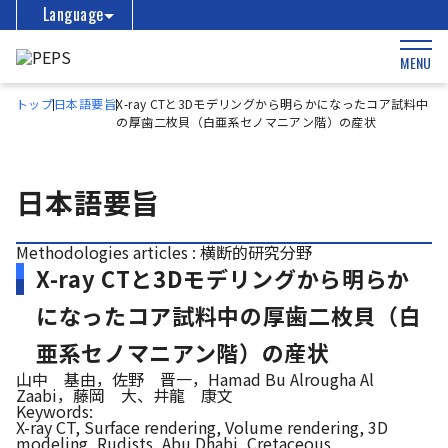
Language
MENU
トップ
日本語要旨
X-ray CTと3Dモデリングから明らかになったコア試料中
の厚歯二枚貝（白亜系セノマニアン階）の産状
日本語要旨
Methodologies articles : 横断的研究分野
X-ray CTと3Dモデリングから明らか
になったコア試料中の厚歯二枚貝（白
亜系セノマニアン階）の産状
山中 基由，佐野 晋一，Hamad Bu Alrougha Al
Zaabi，藤岡 大、井龍 康文
Keywords:
X-ray CT, Surface rendering, Volume rendering, 3D
modeling, Rudists, Abu Dhabi, Cretaceous