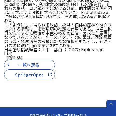
のRadiolitidae γ、④
Ichthyosarcolites
）に分類され，そ
れらの形状，コア試料内における分布，個体間の関係を図
1に示すように可視化することができた。Radiolitidae α
に分類される1個体については、その成長の過程が把握さ
れた。
このようにして得られる厚歯二枚貝の個体の産状やタクサ
に関する情報は、堆積環境の推定に有用である。厚歯二枚
貝を含有する堆積相が中東の多くの石油・ガスの貯留層に
なっていることから、今回のスタディの結果は、同貯留層
の形成・発達過程の考察に新たな情報をもたらし，石油・
ガスの探鉱に貢献すると期待される。
日本語原稿執筆者：山中 基由（JODCO Exploration
Ltd）
（敬称略）
一覧へ戻る
SpringerOpen
PAG
参加学協会
サイトマップ
お問い合わせ