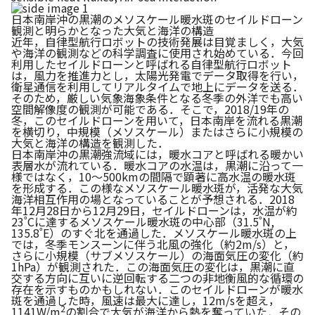
日本南岸沖の黒潮のメソスケール暖水斑のセイルドローン
観測と明らかとなった大気と海洋の構造
近年，自律型航行ロボットの技術発展は目覚ましく，大気
や海洋の観測などの科学調査に使用され始めている．今回
利用したセイルドローンと呼ばれる自律型航行ロボット
は，風力を推進力とし，太陽光発電でデータ取得を行い，
衛星通信を利用してリアルタイムで地上にデータを送る．
そのため，厳しい気象海象条件となる冬季の外洋でも高い
空間解像度の観測が可能である．そこで，2018/19年の
冬，このセイルドローンを用いて，日本南岸を流れる黒潮
を横切り，中規模（メソスケール）またはさらに小規模の
大気と海洋の構造を観測した．
日本南岸沖の黒潮強流域には，暖水コアと呼ばれる暖かい
表層水が流れている．暖水コアの水温は，黒潮に沿って一
様ではなく，10〜500kmの間隔で顕著に高水温の暖水斑
を形成する．この様なメソスケール暖水斑が，活発な大気
海洋相互作用の場となっていることが予想される．2018
年12月28日から12月29日，セイルドローンは，水温が約
23˚Cに達するメソスケール暖水斑の中心部（31.5˚N,
135.8˚E）のすぐ北を通過した．メソスケール暖水斑の上
では，冬季モンスーンに伴う北風の強化（約2m/s）と，
さらに小規模（サブメソスケール）の海面気圧の変化（約
1hPa）が観測された．この海面気圧の変化は，黒潮に直
交する方向に互いに逆回転する二つの非地衡風的な循環の
存在を示すものかもしれない．このセイルドローンが暖水
斑を通過した時，風速は最大に達し，12m/sを超え，
2
1141W/m
の割合で大気が海洋から熱を奪っていた．その