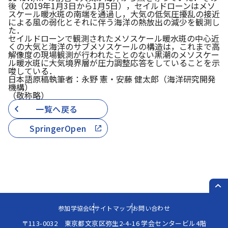
後（2019年1月3日から1月5日），セイルドローンはメソ
スケール暖水斑の南端を通過し，大気の低気圧擾乱の接近
による風の弱化とそれに伴う海洋の熱放出の減少を観測し
た．
セイルドローンで観測されたメソスケール暖水斑の中心近
くの大気と海洋のサブメソスケールの構造は，これまで高
解像度の現場観測が行われたことのない黒潮のメソスケー
ル暖水斑に大気境界層が圧力調整応答をしていることを示
唆している．
日本語原稿執筆者：永野 憲・安藤 健太郎（海洋研究開発
機構）
（敬称略）
一覧へ戻る
SpringerOpen
PAG
参加学協会
サイトマップ
お問い合わせ
〒113-0032 東京都文京区弥生2-4-16 学会センタービル4階