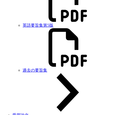
英語要旨集第5版
過去の要旨集