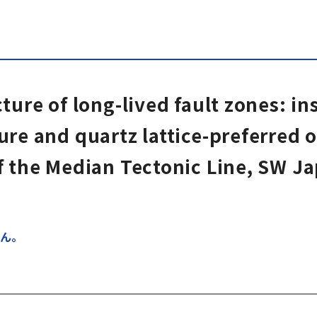
ture of long-lived fault zones: in
re and quartz lattice-preferred o
f the Median Tectonic Line, SW J
ん。