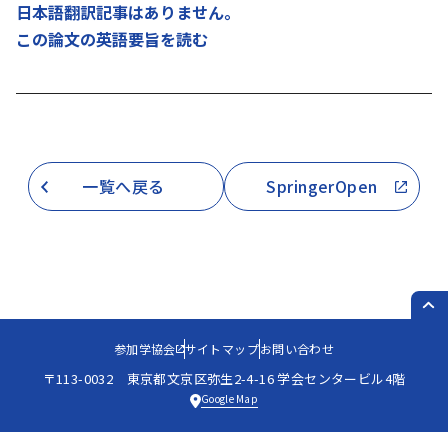
日本語翻訳記事はありません。
この論文の英語要旨を読む
一覧へ戻る
SpringerOpen
PAG
参加学協会
サイトマップ
お問い合わせ
〒113-0032 東京都文京区弥生2-4-16 学会センタービル4階
Google Map