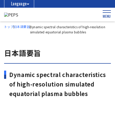
Language
MENU
トップ
日本語要旨
Dynamic spectral characteristics of high-resolution
simulated equatorial plasma bubbles
日本語要旨
Dynamic spectral characteristics
of high-resolution simulated
equatorial plasma bubbles