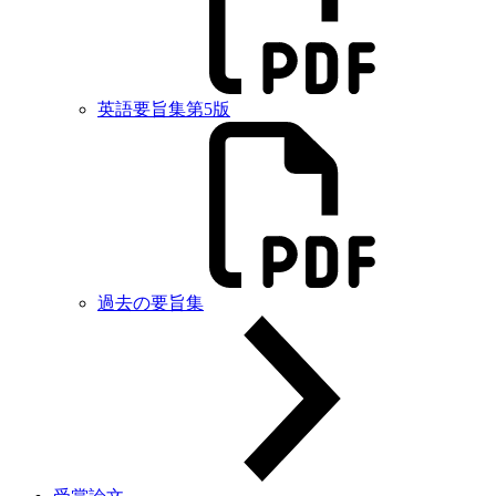
英語要旨集第5版
過去の要旨集