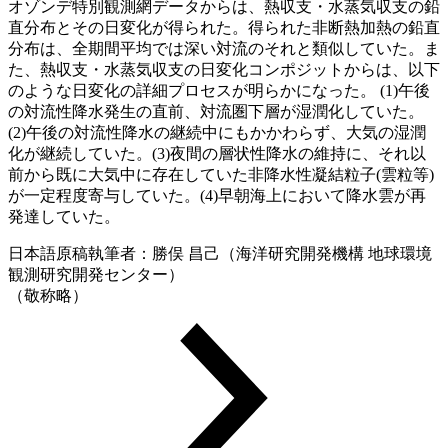
オゾンデ特別観測網データからは、熱収支・水蒸気収支の鉛
直分布とその日変化が得られた。得られた非断熱加熱の鉛直
分布は、全期間平均では深い対流のそれと類似していた。ま
た、熱収支・水蒸気収支の日変化コンポジットからは、以下
のような日変化の詳細プロセスが明らかになった。 (1)午後
の対流性降水発生の直前、対流圏下層が湿潤化していた。
(2)午後の対流性降水の継続中にもかかわらず、大気の湿潤
化が継続していた。(3)夜間の層状性降水の維持に、それ以
前から既に大気中に存在していた非降水性凝結粒子(雲粒等)
が一定程度寄与していた。(4)早朝海上において降水雲が再
発達していた。
日本語原稿執筆者：勝俣 昌己（海洋研究開発機構 地球環境
観測研究開発センター）
（敬称略）