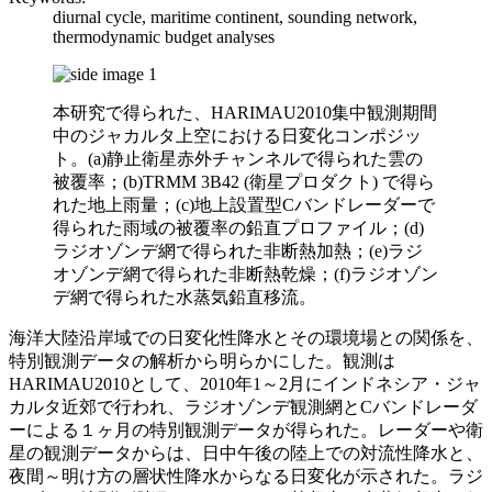
diurnal cycle, maritime continent, sounding network,
thermodynamic budget analyses
本研究で得られた、HARIMAU2010集中観測期間
中のジャカルタ上空における日変化コンポジッ
ト。(a)静止衛星赤外チャンネルで得られた雲の
被覆率；(b)TRMM 3B42 (衛星プロダクト) で得ら
れた地上雨量；(c)地上設置型Cバンドレーダーで
得られた雨域の被覆率の鉛直プロファイル；(d)
ラジオゾンデ網で得られた非断熱加熱；(e)ラジ
オゾンデ網で得られた非断熱乾燥；(f)ラジオゾン
デ網で得られた水蒸気鉛直移流。
海洋大陸沿岸域での日変化性降水とその環境場との関係を、
特別観測データの解析から明らかにした。観測は
HARIMAU2010として、2010年1～2月にインドネシア・ジャ
カルタ近郊で行われ、ラジオゾンデ観測網とCバンドレーダ
ーによる１ヶ月の特別観測データが得られた。レーダーや衛
星の観測データからは、日中午後の陸上での対流性降水と、
夜間～明け方の層状性降水からなる日変化が示された。ラジ