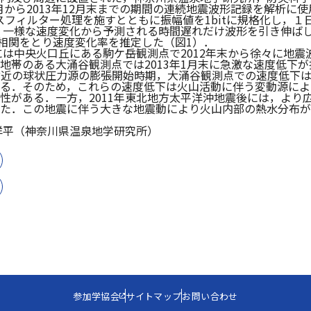
0月から2013年12月末までの期間の連続地震波形記録を解析に
スフィルター処理を施すとともに振幅値を1bitに規格化し，１
て，一様な速度変化から予測される時間遅れだけ波形を引き伸ば
の相関をとり速度変化率を推定した（図1）．
際には中央火口丘にある駒ケ岳観測点で2012年末から徐々に地
地帯のある大涌谷観測点では2013年1月末に急激な速度低下
付近の球状圧力源の膨張開始時期，大涌谷観測点での速度低下
る．そのため，これらの速度低下は火山活動に伴う変動源によ
性がある．一方，2011年東北地方太平洋沖地震後には，より
た．この地震に伴う大きな地震動により火山内部の熱水分布が
洋平（神奈川県温泉地学研究所）
参加学協会
サイトマップ
お問い合わせ