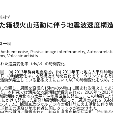
体地球科学
た箱根火山活動に伴う地震波速度構
岡 一樹
 Ambient noise, Passive image interferometry, Autocorrelat
s, Volcanic activity
された速度変化率（dv/v）の時間変化．
図．(a) 2013年群発地震活動，(b) 2011年東北地方太平洋沖
CF）の時間変化は，地殻構造の時間変化をモニタリングする
活動が発生している箱根火山においてACFの時間変化を求め，
に位置し，周囲を直径約15kmの外輪山に囲まれる活火山であ
り，本研究では活発な地震活動が観測された，2010年～201
年の地震活動は東北地方太平洋沖地震直後に発生し，この地震に
かけて発生した群発地震活動の際には，周辺のGNSS（Global Navig
星測位システム）観測点及びカルデラ内の傾斜計に火山活動に伴う
に球状圧力源及び地表付近に開口クラックが推定された．
内及び周辺に設置された，神奈川県温泉地学研究所，防災科学