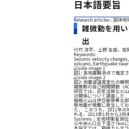
日本語要旨
Research articles : 固
雑微動を用い
出
行竹 洋平，上野 友岳，宮
Keywords:
Seismic velocity changes,
volcano, Earthquake swarm
図1: 各地震観測点で推定
図2: 地震波速度変化の解釈
雑微動の自己相関関数（A
研究では，近年活発な火山
の関係について調査した．
箱根火山は伊豆衝突帯北部
発地震が頻繁に発生してお
た． このうち，2011
れる．2013年1月から2月末に
Systems；全地球衛
ら中央火口丘下深さ7km
本論文では，箱根カルデラ