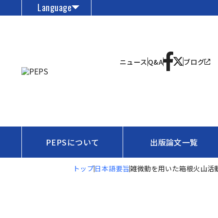
Language
ニュース
Q&A
ブログ
PEPSについて
出版論文一覧
トップ
日本語要旨
雑微動を用いた箱根火山活