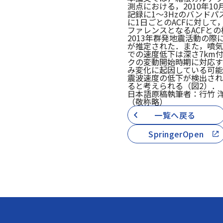
測点における，2010年1
記録に1〜3Hzのバンドパ
に1日ごとのACFに対し
ファレンスとなるACFと
2013年群発地震活動の
が推定された．また，噴気
での速度低下は深さ7km
クの変動開始時期に対応す
み変化に起因している可能
震波速度の低下が検出され
ると考えられる（図2）．
日本語原稿執筆者：行竹 
（敬称略）
一覧へ戻る
SpringerOpen