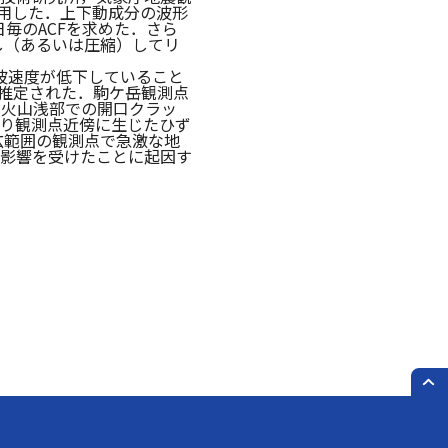
使用した．上下動成分の波形
日毎のACFを求めた．さら
し（あるいは圧縮）してリ
震波速度が低下していること
が推定された．駒ケ岳観測点
は火山浅部での開口クラッ
り観測点近傍に生じたひず
広範囲の観測点で急激な地
影響を受けたことに起因す
PAG