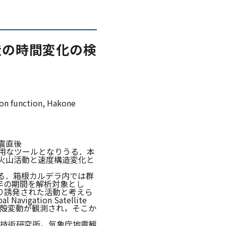
造の時間変化の検
ion function, Hakone
地震直後
有用なツールとなりうる．本
火山活動と速度構造変化と
る．箱根カルデラ内では群
3年の期間を解析対象とし
より誘発された活動と考えら
ation Satellite
地殻変動が観測され，そこか
技術研究所，気象庁地震観