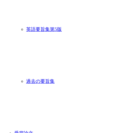
英語要旨集第5版
過去の要旨集