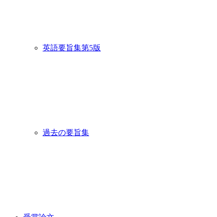
英語要旨集第5版
過去の要旨集