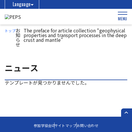
Language
MENU
お
The preface for article collection “geophysical
トップ
知
properties and transport processes in the deep
ら
crust and mantle”
せ
ニュース
テンプレートが見つかりませんでした。
PAG
参加学協会
サイトマップ
お問い合わせ